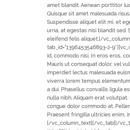
amet blandit. Aenean porttitor luc
Quisque sit amet malesuada risus
Suspendisse aliquet elit mi, et e
urna, at egestas nisi blandit sed
eleifend felis aliquet.[/vc_column
tab_id=”1396453546893-2-9″][vc_co
id, commodo nisi. In eros eros, 
Mauris ut consequat dolor, vel vu
imperdiet lectus malesuada euism
viverra lorem tempus elementum. 
a dui. Phasellus convallis ligula 
nulla nibh. Aliquam erat volutpat.
congue dolor commodo at. Pellent
Praesent fringilla ultricies enim, 
[/vc_column_text][/vc_tab][/vc_t