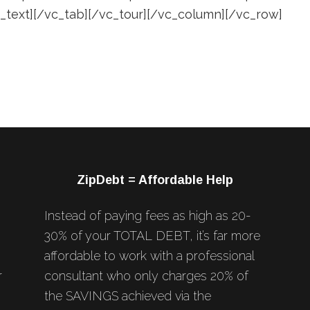
mn_text][/vc_tab][/vc_tour][/vc_column][/vc_row]
ZipDebt = Affordable Help
Instead of paying fees as high as 20-
30% of your TOTAL DEBT, it’s far more
affordable to work with a professional
r
consultant who only charges 20% of
the SAVINGS achieved via the