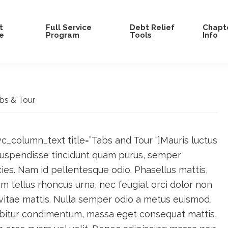
t
Full Service
Debt Relief
Chapte
e
Program
Tools
Info
bs & Tour
c_column_text title=”Tabs and Tour “]Mauris luctus
 Suspendisse tincidunt quam purus, semper
es. Nam id pellentesque odio. Phasellus mattis,
 tellus rhoncus urna, nec feugiat orci dolor non
vitae mattis. Nulla semper odio a metus euismod,
abitur condimentum, massa eget consequat mattis,