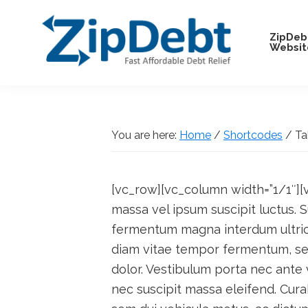
Skip
Skip
Skip
Skip
to
to
to
to
ZipDeb
Websit
primary
main
primary
footer
navigation
content
sidebar
ZipDebt
Fast
Debt
Affordable
Relief
Debt
You are here:
Home
/
Shortcodes
/
Ta
Relief
[vc_row][vc_column width=”1/1″][v
massa vel ipsum suscipit luctus.
fermentum magna interdum ultrici
diam vitae tempor fermentum, sem
dolor. Vestibulum porta nec ante 
nec suscipit massa eleifend. Cur