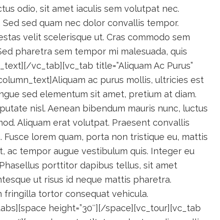
tus odio, sit amet iaculis sem volutpat nec.
. Sed sed quam nec dolor convallis tempor.
gestas velit scelerisque ut. Cras commodo sem
. Sed pharetra sem tempor mi malesuada, quis
_text][/vc_tab][vc_tab title=”Aliquam Ac Purus”
lumn_text]Aliquam ac purus mollis, ultricies est
congue sed elementum sit amet, pretium at diam.
lputate nisl. Aenean bibendum mauris nunc, luctus
od. Aliquam erat volutpat. Praesent convallis
Fusce lorem quam, porta non tristique eu, mattis
est, ac tempor augue vestibulum quis. Integer eu
 Phasellus porttitor dapibus tellus, sit amet
esque ut risus id neque mattis pharetra.
in fringilla tortor consequat vehicula.
abs][space height=”30″][/space][vc_tour][vc_tab