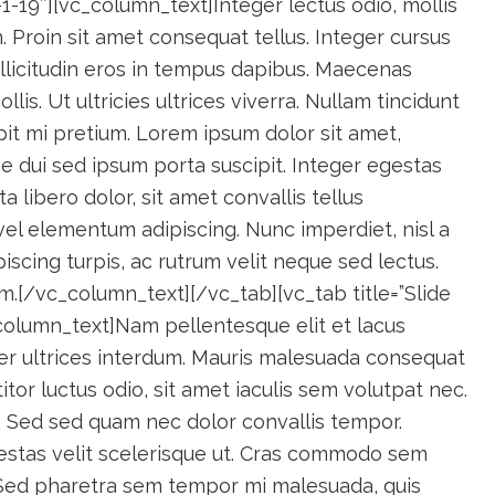
-1-19″][vc_column_text]Integer lectus odio, mollis
n. Proin sit amet consequat tellus. Integer cursus
ollicitudin eros in tempus dapibus. Maecenas
is. Ut ultricies ultrices viverra. Nullam tincidunt
ipit mi pretium. Lorem ipsum dolor sit amet,
tae dui sed ipsum porta suscipit. Integer egestas
rta libero dolor, sit amet convallis tellus
el elementum adipiscing. Nunc imperdiet, nisl a
ipiscing turpis, ac rutrum velit neque sed lectus.
um.[/vc_column_text][/vc_tab][vc_tab title=”Slide
column_text]Nam pellentesque elit et lacus
er ultrices interdum. Mauris malesuada consequat
itor luctus odio, sit amet iaculis sem volutpat nec.
. Sed sed quam nec dolor convallis tempor.
gestas velit scelerisque ut. Cras commodo sem
. Sed pharetra sem tempor mi malesuada, quis