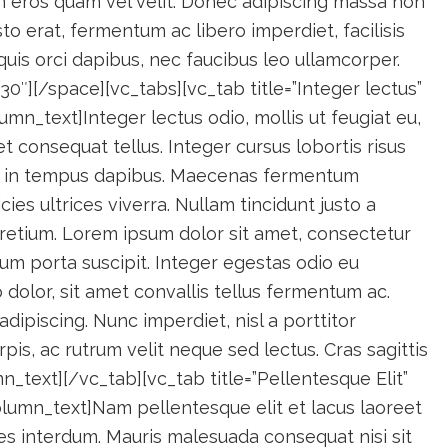
m eros quam vel velit. Donec adipiscing massa non
to erat, fermentum ac libero imperdiet, facilisis
 quis orci dapibus, nec faucibus leo ullamcorper.
0″][/space][vc_tabs][vc_tab title=”Integer lectus”
mn_text]Integer lectus odio, mollis ut feugiat eu,
et consequat tellus. Integer cursus lobortis risus
ros in tempus dapibus. Maecenas fermentum
icies ultrices viverra. Nullam tincidunt justo a
 pretium. Lorem ipsum dolor sit amet, consectetur
psum porta suscipit. Integer egestas odio eu
ero dolor, sit amet convallis tellus fermentum ac.
dipiscing. Nunc imperdiet, nisl a porttitor
urpis, ac rutrum velit neque sed lectus. Cras sagittis
n_text][/vc_tab][vc_tab title=”Pellentesque Elit”
lumn_text]Nam pellentesque elit et lacus laoreet
es interdum. Mauris malesuada consequat nisi sit