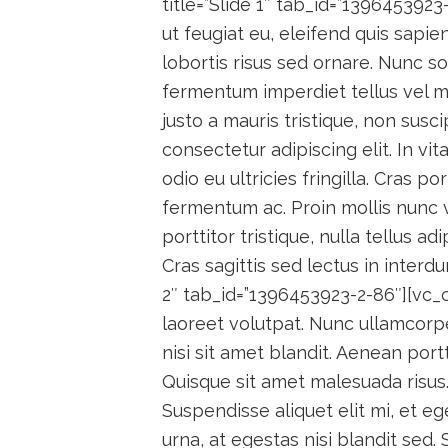
title=”Slide 1″ tab_id=”1396453923
ut feugiat eu, eleifend quis sapie
lobortis risus sed ornare. Nunc s
fermentum imperdiet tellus vel moll
justo a mauris tristique, non susc
consectetur adipiscing elit. In vi
odio eu ultricies fringilla. Cras po
fermentum ac. Proin mollis nunc v
porttitor tristique, nulla tellus ad
Cras sagittis sed lectus in interd
2″ tab_id=”1396453923-2-86″][vc_
laoreet volutpat. Nunc ullamcorp
nisi sit amet blandit. Aenean portt
Quisque sit amet malesuada risus
Suspendisse aliquet elit mi, et e
urna, at egestas nisi blandit sed