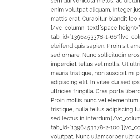
sem dui vehicula metus, ac dictu
enim volutpat aliquam. Integer jus
mattis erat. Curabitur blandit leo
[/vc_column_text][space height=”3
tab_id=”1396453378-1-66″][vc_colu
eleifend quis sapien. Proin sit am
sed ornare. Nunc sollicitudin e
imperdiet tellus vel mollis. Ut ultr
mauris tristique, non suscipit mi
adipiscing elit. In vitae dui sed i
ultricies fringilla. Cras porta lib
Proin mollis nunc vel elementum a
tristique, nulla tellus adipiscing t
sed lectus in interdum.[/vc_colum
tab_id=”1396453378-2-100″][vc_co
volutpat. Nunc ullamcorper ultric