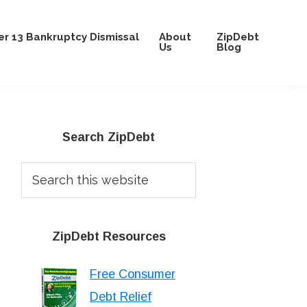
r 13 Bankruptcy Dismissal
About
ZipDebt
Us
Blog
Primary
Search ZipDebt
Sidebar
Search
this
website
ZipDebt Resources
Free Consumer
Debt Relief